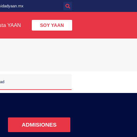
sidadyaan.mx
sta YAAN
SOY YAAN
dad
ADMISIONES