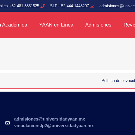
alles +52-481.3851525
SLP +52.444.1448297
admisiones@univer
a Académica
YAAN en Línea
Admisiones
Revi
Política de privaci
admisiones@universidadyaan.mx
vinculacionslp2@universidadyaan.mx