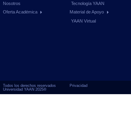
Nosotros
Tecnología YAAN
Oferta Académica
Material de Apoyo
YAAN Virtual
Todos los derechos reservados
Privacidad
Universidad YAAN 2025®