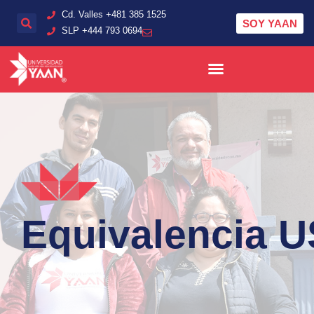
Cd. Valles +481 385 1525
SOY YAAN
SLP + 444 793 0694
Equivalencia 