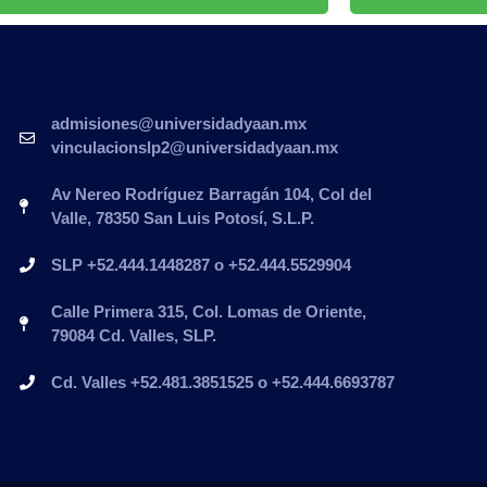
admisiones@universidadyaan.mx
vinculacionslp2@universidadyaan.mx
Av Nereo Rodríguez Barragán 104, Col del
Valle, 78350 San Luis Potosí, S.L.P.
SLP +52.444.1448287 o +52.444.5529904
Calle Primera 315, Col. Lomas de Oriente,
79084 Cd. Valles, SLP.
Cd. Valles +52.481.3851525 o +52.444.6693787