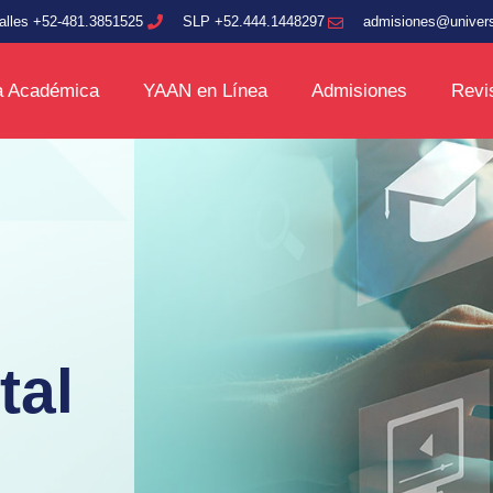
alles +52-481.3851525
SLP +52.444.1448297
admisiones@univer
a Académica
YAAN en Línea
Admisiones
Revi
tal