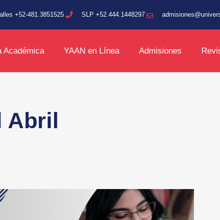
alles +52-481.3851525
SLP +52.444.1448297
admisiones@univer
a Académica
YAAN en Línea
Admisiones
Revi
 Abril